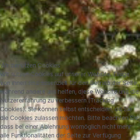
Wir benutzen Cookies
Wir nutzen Cookies auf unserer Website. Einige
von ihnen sind essenziell für den Betrieb der Seite,
während andere uns helfen, diese Website und die
Nutzererfahrung zu verbessern (Tracking
Cookies). Sie können selbst entscheiden, ob Sie
die Cookies zulassen möchten. Bitte beachten Sie,
dass bei einer Ablehnung womöglich nicht mehr
alle Funktionalitäten der Seite zur Verfügung