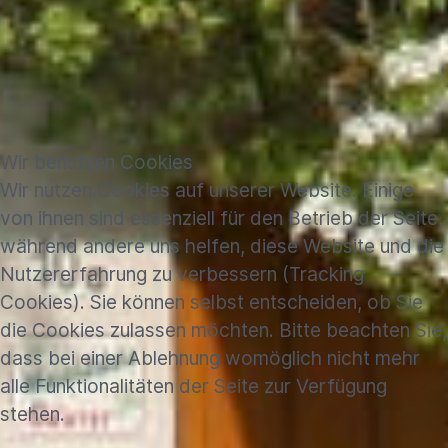
Wir benutzen Cookies
Wir nutzen Cookies auf unserer Website. Einige
von ihnen sind essenziell für den Betrieb der Seite,
während andere uns helfen, diese Website und die
Nutzererfahrung zu verbessern (Tracking
Cookies). Sie können selbst entscheiden, ob Sie
die Cookies zulassen möchten. Bitte beachten Sie,
dass bei einer Ablehnung womöglich nicht mehr
alle Funktionalitäten der Seite zur Verfügung
stehen.