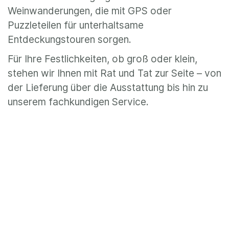
Weinwanderungen, die mit GPS oder
Puzzleteilen für unterhaltsame
Entdeckungstouren sorgen.
Für Ihre Festlichkeiten, ob groß oder klein,
stehen wir Ihnen mit Rat und Tat zur Seite – von
der Lieferung über die Ausstattung bis hin zu
unserem fachkundigen Service.
Lassen Sie sich von unserer Leidenschaft für
Wein, Kultur und Geselligkeit inspirieren. Für eine
persönliche Beratung erreichen Sie uns
telefonisch unter 07702 41 90 01 oder über
unser Kontaktformular auf unserer Webseite.
Wir freuen uns darauf, Sie auf einer Reise durch
die Welt des Weines und des Genießens zu
begleiten.