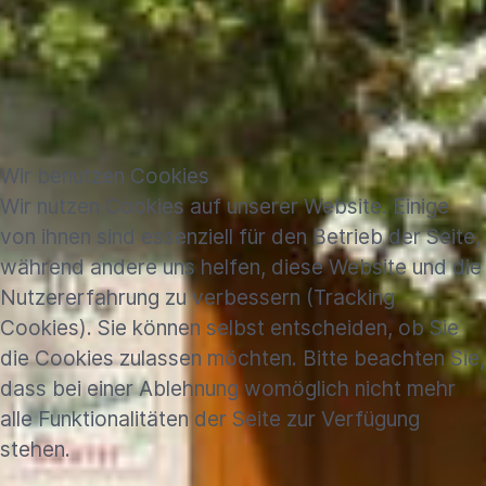
Wir benutzen Cookies
Wir nutzen Cookies auf unserer Website. Einige
von ihnen sind essenziell für den Betrieb der Seite,
während andere uns helfen, diese Website und die
Nutzererfahrung zu verbessern (Tracking
Cookies). Sie können selbst entscheiden, ob Sie
die Cookies zulassen möchten. Bitte beachten Sie,
dass bei einer Ablehnung womöglich nicht mehr
alle Funktionalitäten der Seite zur Verfügung
stehen.