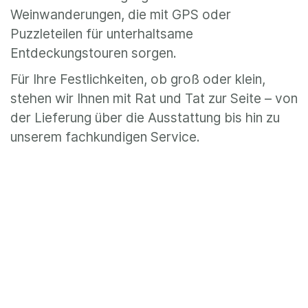
Weinwanderungen, die mit GPS oder
Puzzleteilen für unterhaltsame
Entdeckungstouren sorgen.
Für Ihre Festlichkeiten, ob groß oder klein,
stehen wir Ihnen mit Rat und Tat zur Seite – von
der Lieferung über die Ausstattung bis hin zu
unserem fachkundigen Service.
Lassen Sie sich von unserer Leidenschaft für
Wein, Kultur und Geselligkeit inspirieren. Für eine
persönliche Beratung erreichen Sie uns
telefonisch unter 07702 41 90 01 oder über
unser Kontaktformular auf unserer Webseite.
Wir freuen uns darauf, Sie auf einer Reise durch
die Welt des Weines und des Genießens zu
begleiten.